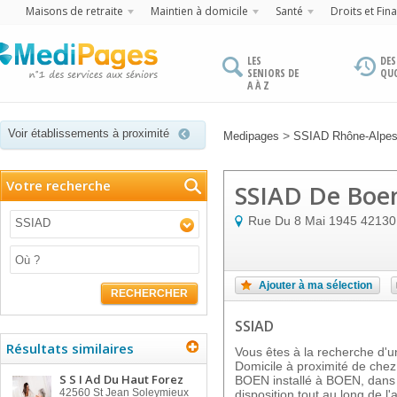
Maisons de retraite
Maintien à domicile
Santé
Droits et Fin
LES
DES
SENIORS DE
QU
A À Z
Voir établissements à proximité
>
Medipages
SSIAD Rhône-Alpe
Votre recherche
SSIAD De Boe
Rue Du 8 Mai 1945
42130
SSIAD
Ajouter à ma sélection
RECHERCHER
SSIAD
Résultats similaires
Vous êtes à la recherche d'un
Domicile à proximité de ch
S S I Ad Du Haut Forez
BOEN installé à BOEN, dans 
42560
St Jean Soleymieux
disposition tout au long de l