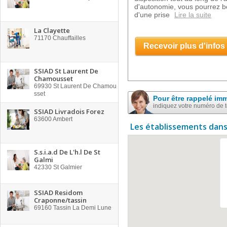
d'autonomie, vous pourrez bén
d'une prise
Lire la suite
La Clayette
71170
Chauffailles
Recevoir plus d'infos
SSIAD St Laurent De
Chamousset
69930
St Laurent De Chamou
sset
Pour être rappelé im
indiquez votre numéro de 
SSIAD Livradois Forez
63600
Ambert
Les établissements dans
S.s.i.a.d De L'h.l De St
Galmi
42330
St Galmier
SSIAD Residom
Craponne/tassin
69160
Tassin La Demi Lune