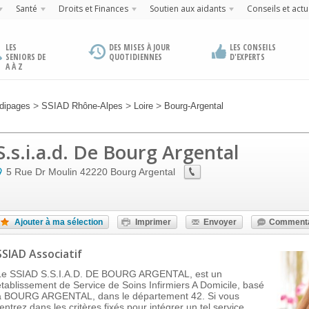
Santé
Droits et Finances
Soutien aux aidants
Conseils et actu
LES
DES MISES À JOUR
LES CONSEILS
SENIORS DE
QUOTIDIENNES
D'EXPERTS
A À Z
>
>
>
dipages
SSIAD Rhône-Alpes
Loire
Bourg-Argental
S.s.i.a.d. De Bourg Argental
5 Rue Dr Moulin
42220
Bourg Argental
Ajouter à ma sélection
Imprimer
Envoyer
Commenta
SSIAD Associatif
Le SSIAD S.S.I.A.D. DE BOURG ARGENTAL, est un
établissement de Service de Soins Infirmiers A Domicile, basé
à BOURG ARGENTAL, dans le département 42. Si vous
entrez dans les critères fixés pour intégrer un tel service,