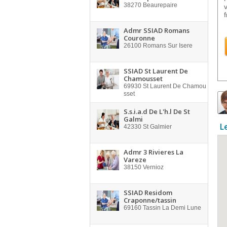
38270
Beaurepaire
Admr SSIAD Romans
Couronne
26100
Romans Sur Isere
SSIAD St Laurent De
Chamousset
69930
St Laurent De Chamou
sset
S.s.i.a.d De L'h.l De St
Galmi
L
42330
St Galmier
Admr 3 Rivieres La
Vareze
38150
Vernioz
SSIAD Residom
Craponne/tassin
69160
Tassin La Demi Lune