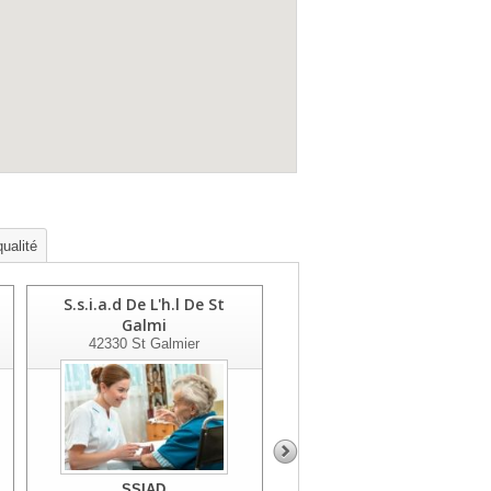
qualité
S.s.i.a.d De L'h.l De St
S.s.i.a.d De La Plaine
Galmi
42210
Montrond Les Bains
42330
St Galmier
SSIAD
SSIAD