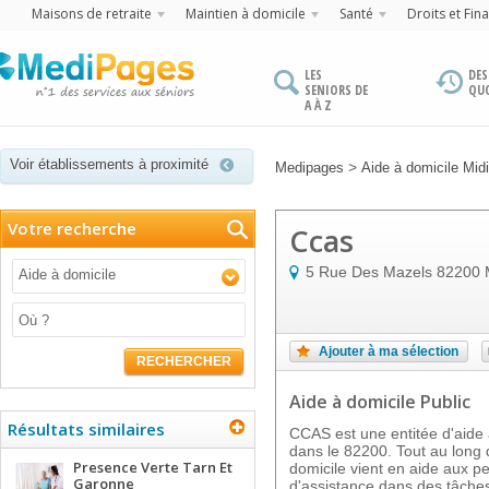
Maisons de retraite
Maintien à domicile
Santé
Droits et Fin
LES
DES
SENIORS DE
QU
A À Z
Voir établissements à proximité
>
Medipages
Aide à domicile Mid
Votre recherche
Ccas
5 Rue Des Mazels
82200
Aide à domicile
Ajouter à ma sélection
RECHERCHER
Aide à domicile Public
Résultats similaires
CCAS est une entitée d'aide 
dans le 82200. Tout au long 
Presence Verte Tarn Et
domicile vient en aide aux p
Garonne
d'assistance dans des tâches