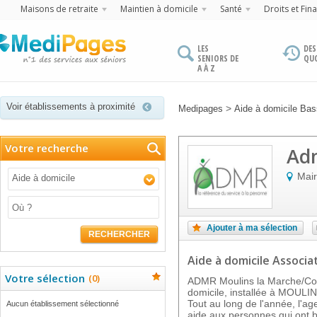
Maisons de retraite
Maintien à domicile
Santé
Droits et Fin
LES
DES
SENIORS DE
QU
A À Z
Voir établissements à proximité
>
Medipages
Aide à domicile Ba
Votre recherche
Ad
Mair
Aide à domicile
Ajouter à ma sélection
RECHERCHER
Aide à domicile Associa
Votre sélection
(
0
)
ADMR Moulins la Marche/Cour
domicile, installée à MOUL
Tout au long de l'année, l'ag
Aucun établissement sélectionné
aide aux personnes qui ont 