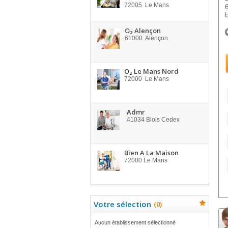
72005
Le Mans
O₂ Alençon
61000
Alençon
O₂ Le Mans Nord
72000
Le Mans
Admr
41034
Blois Cedex
Bien A La Maison
72000
Le Mans
Votre sélection
(
0
)
Aucun établissement sélectionné