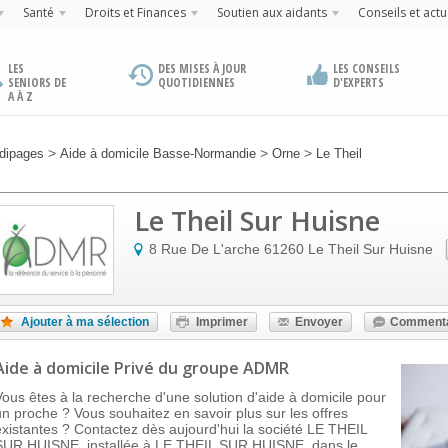
Santé
Droits et Finances
Soutien aux aidants
Conseils et actu
LES
DES MISES À JOUR
LES CONSEILS
SENIORS DE
QUOTIDIENNES
D'EXPERTS
A À Z
>
>
>
dipages
Aide à domicile Basse-Normandie
Orne
Le Theil
Le Theil Sur Huisne
8 Rue De L'arche
61260
Le Theil Sur Huisne
Ajouter à ma sélection
Imprimer
Envoyer
Commenta
Aide à domicile Privé
du groupe ADMR
Vous êtes à la recherche d'une solution d'aide à domicile pour
un proche ? Vous souhaitez en savoir plus sur les offres
existantes ? Contactez dès aujourd'hui la société LE THEIL
SUR HUISNE, installée à LE THEIL SUR HUISNE, dans le