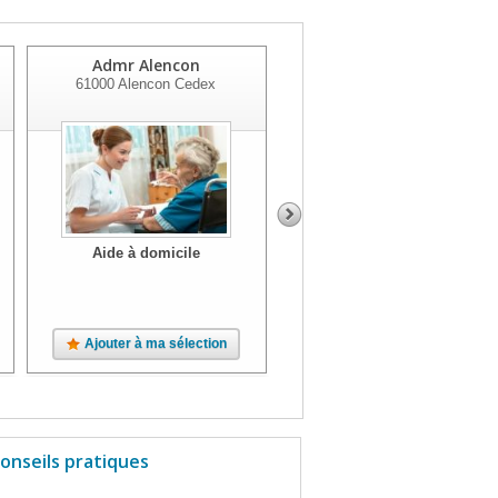
Admr Alencon
Admr - Conde Sur Huisne
61000
Alencon Cedex
61110
Conde Sur Huisne
Aide à domicile
Aide à domicile
Ajouter à ma sélection
Ajouter à ma sélection
onseils pratiques