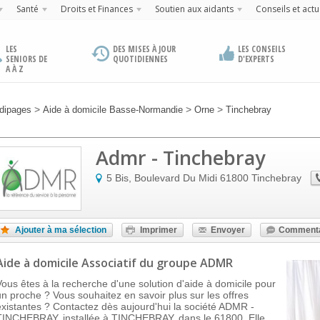
Santé
Droits et Finances
Soutien aux aidants
Conseils et actu
LES
DES MISES À JOUR
LES CONSEILS
SENIORS DE
QUOTIDIENNES
D'EXPERTS
A À Z
>
>
>
dipages
Aide à domicile Basse-Normandie
Orne
Tinchebray
Admr - Tinchebray
5 Bis, Boulevard Du Midi
61800
Tinchebray
Ajouter à ma sélection
Imprimer
Envoyer
Commenta
Aide à domicile Associatif
du groupe ADMR
Vous êtes à la recherche d'une solution d'aide à domicile pour
un proche ? Vous souhaitez en savoir plus sur les offres
existantes ? Contactez dès aujourd'hui la société ADMR -
TINCHEBRAY, installée à TINCHEBRAY, dans le 61800. Elle