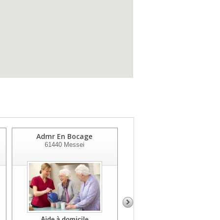
Admr En Bocage
Admr - Domfront
61440
Messei
61700
Domfront
Aide à domicile
Aide à domicile