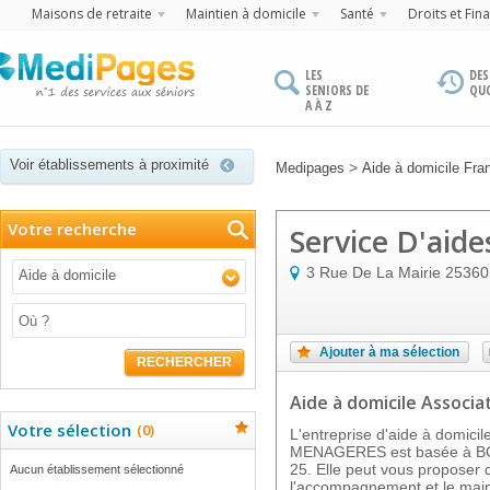
Maisons de retraite
Maintien à domicile
Santé
Droits et Fin
LES
DES
SENIORS DE
QU
A À Z
Voir établissements à proximité
>
Medipages
Aide à domicile Fr
Votre recherche
Service D'aid
3 Rue De La Mairie
25360
Aide à domicile
Ajouter à ma sélection
RECHERCHER
Aide à domicile Associat
Votre sélection
(
0
)
L'entreprise d'aide à domic
MENAGERES est basée à BO
25. Elle peut vous proposer 
Aucun établissement sélectionné
l'accompagnement et le main