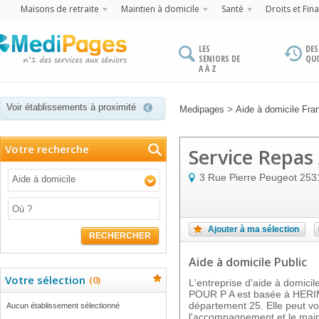
Maisons de retraite
Maintien à domicile
Santé
Droits et Fin
LES
DES
SENIORS DE
QU
A À Z
Voir établissements à proximité
>
Medipages
Aide à domicile Fr
Votre recherche
Service Repas
3 Rue Pierre Peugeot
253
Aide à domicile
Ajouter à ma sélection
RECHERCHER
Aide à domicile Public
Votre sélection
(
0
)
L'entreprise d'aide à domi
POUR P A est basée à HER
département 25. Elle peut v
Aucun établissement sélectionné
l'accompagnement et le main