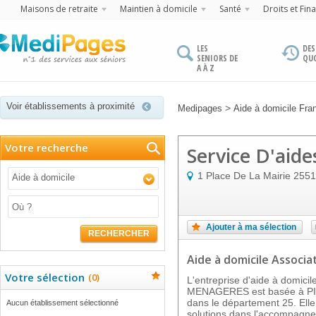
Maisons de retraite
Maintien à domicile
Santé
Droits et Fin
LES
DES
SENIORS DE
QU
A À Z
Voir établissements à proximité
>
Medipages
Aide à domicile Fr
Votre recherche
Service D'aid
1 Place De La Mairie
2551
Aide à domicile
Ajouter à ma sélection
RECHERCHER
Aide à domicile Associat
Votre sélection
(
0
)
L'entreprise d'aide à domic
MENAGERES est basée à 
dans le département 25. Ell
Aucun établissement sélectionné
solutions dans l'accompagnem