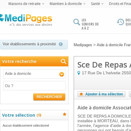
Maisons de retraite
Maintien à domicile
Santé
Droits et Fin
LES
DES
SENIORS DE
QU
A À Z
Voir établissements à proximité
>
Medipages
Aide à domicile Fr
Votre recherche
Sce De Repas 
17 Rue De L'helvetie
2550
Aide à domicile
Ajouter à ma sélection
RECHERCHER
Aide à domicile Associat
Votre sélection
(
0
)
SCE DE REPAS A DOMICILE es
installée à MORTEAU, dans l
l'année, l'agence d'aide à do
Aucun établissement sélectionné
personnes qui ont besoin d'a