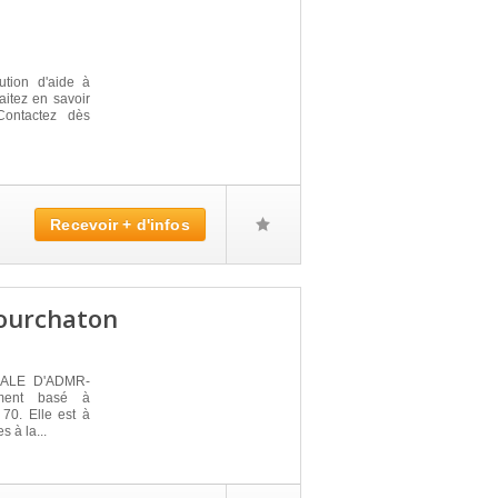
ution d'aide à
itez en savoir
Contactez dès
Recevoir + d'infos
courchaton
OCALE D'ADMR-
ment basé à
0. Elle est à
s à la...