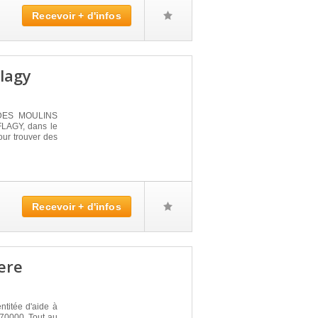
Recevoir + d'infos
lagy
 DES MOULINS
FLAGY, dans le
our trouver des
Recevoir + d'infos
ere
itée d'aide à
 70000. Tout au