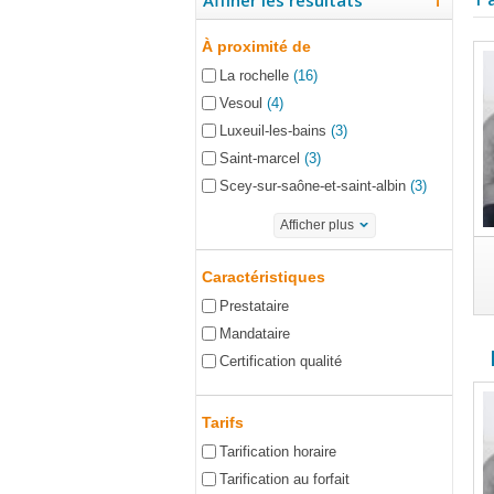
Affiner les résultats
À proximité de
La rochelle
(16)
Vesoul
(4)
Luxeuil-les-bains
(3)
Saint-marcel
(3)
Scey-sur-saône-et-saint-albin
(3)
Afficher plus
Caractéristiques
Prestataire
Mandataire
Certification qualité
Tarifs
Tarification horaire
Tarification au forfait