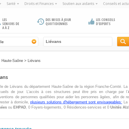
Santé
Droits et Finances
Soutien aux aidants
Conseils et actu
LES
DES MISES À JOUR
LES CONSEILS
SENIORS DE
QUOTIDIENNES
D'EXPERTS
A À Z
le
>
Haute-Saône
>
Liévans
vans
lle de Liévans du département Haute-Saône de la région Franche-Comté. La v
eils de jour. L'accès à ces structures peut être pris en charge par l’
erventions de personnes qualifiées pour aider les personnes âgées, afin de re
rester à domicile,
plusieurs solutions d'hébergement sont envisageables:
La 
sées
ou
EHPAD
, 0 Foyers-logements, 0 Résidences-services et 0
Unités Al
agence trouvée