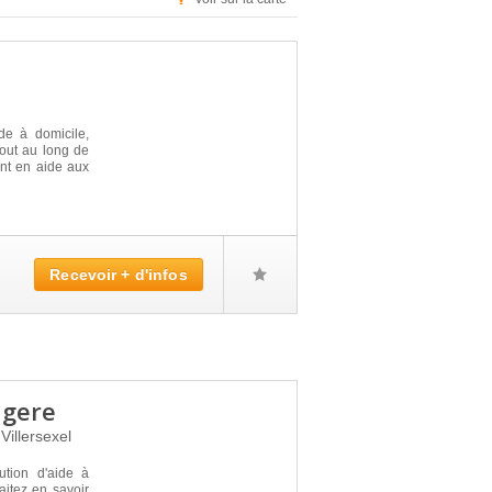
e à domicile,
Tout au long de
ent en aide aux
Recevoir + d'infos
agere
0
Villersexel
ution d'aide à
itez en savoir