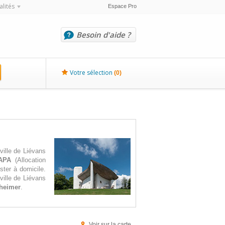
alités
Espace Pro
Besoin d'aide ?
Votre sélection
(
0
)
ille de Liévans
APA
(Allocation
ster à domicile.
ville de Liévans
zheimer
.
Voir sur la carte