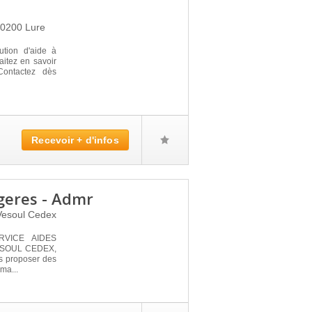
70200
Lure
ution d'aide à
itez en savoir
Contactez dès
Recevoir + d'infos
geres - Admr
Vesoul Cedex
SERVICE AIDES
ESOUL CEDEX,
us proposer des
ma...