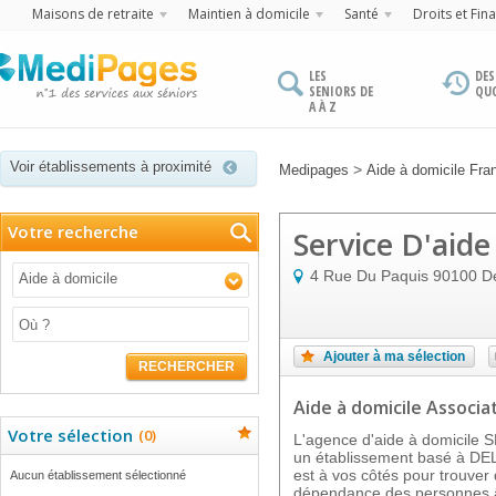
Maisons de retraite
Maintien à domicile
Santé
Droits et Fin
LES
DES
SENIORS DE
QU
A À Z
Voir établissements à proximité
>
Medipages
Aide à domicile Fr
Votre recherche
Service D'aide
4 Rue Du Paquis
90100
De
Aide à domicile
Ajouter à ma sélection
RECHERCHER
Aide à domicile Associat
Votre sélection
(
0
)
L'agence d'aide à domicile
un établissement basé à DEL
est à vos côtés pour trouver 
Aucun établissement sélectionné
dépendance des personnes â