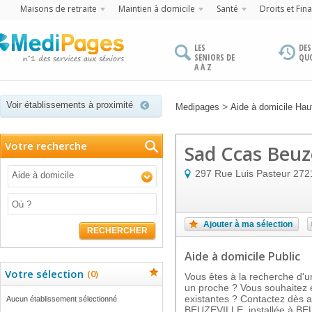
Maisons de retraite
Maintien à domicile
Santé
Droits et Fin
LES
DES
SENIORS DE
QU
A À Z
Voir établissements à proximité
>
Medipages
Aide à domicile Ha
Votre recherche
Sad Ccas Beuze
297 Rue Luis Pasteur
272
Aide à domicile
Ajouter à ma sélection
RECHERCHER
Aide à domicile Public
Votre sélection
(
0
)
Vous êtes à la recherche d'u
un proche ? Vous souhaitez e
existantes ? Contactez dès 
Aucun établissement sélectionné
BEUZEVILLE, installée à BE