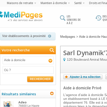
Maisons de retraite
Maintien à domicile
Santé
Droits et Fin
LES
DES
SENIORS DE
QU
A À Z
Voir établissements à proximité
>
Medipages
Aide à domicile Ha
Votre recherche
Sarl Dynamik'
120 Boulevard Amiral Mo
Aide à domicile
Ajouter à ma sélection
RECHERCHER
Aide à domicile Privé
Résultats similaires
L'agence d'aide à domicile
un établissement basé à L
Adeo
département 76. Elle est à v
76600
Le Havre
solutions liées à la dépend