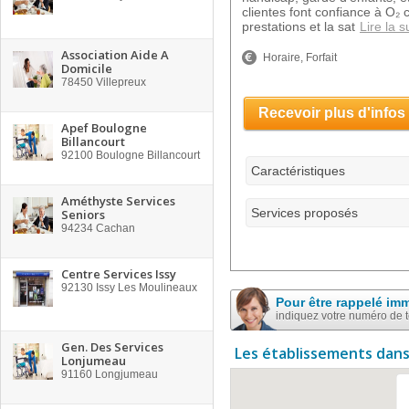
clientes font confiance à O₂
prestations et la sat
Lire la s
Association Aide A
Horaire, Forfait
Domicile
78450
Villepreux
Recevoir plus d'infos
Apef Boulogne
Billancourt
92100
Boulogne Billancourt
Caractéristiques
Améthyste Services
Services proposés
Seniors
94234
Cachan
Centre Services Issy
92130
Issy Les Moulineaux
Pour être rappelé im
indiquez votre numéro de 
Gen. Des Services
Les établissements dans
Lonjumeau
91160
Longjumeau