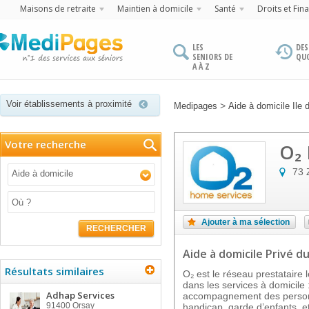
Maisons de retraite
Maintien à domicile
Santé
Droits et Fin
LES
DES
SENIORS DE
QU
A À Z
Voir établissements à proximité
>
Medipages
Aide à domicile Ile 
Votre recherche
O₂ 
73 
Aide à domicile
Ajouter à ma sélection
RECHERCHER
Aide à domicile Privé
du
Résultats similaires
O₂ est le réseau prestataire
dans les services à domicil
Adhap Services
accompagnement des personn
91400
Orsay
handicap, garde d’enfants, et