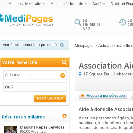
Maisons de retraite
Maintien à domicile
Santé
Droits et Fin
LES
DES
SENIORS DE
QU
A À Z
Voir établissements à proximité
>
Medipages
Aide à domicile Ile 
Votre recherche
Association Ai
17 Square De L Hebergeri
Aide à domicile
Ajouter à ma sélection
RECHERCHER
Aide à domicile Associat
Résultats similaires
Aider les personnes âgées, l
handicap, les familles en fon
Maisons Repas Services
respect de notre charte quali
95100
Argenteuil