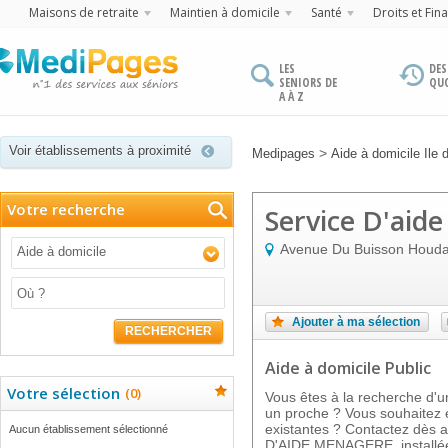
Maisons de retraite
Maintien à domicile
Santé
Droits et Fin
LES
DES
SENIORS DE
QU
A À Z
Voir établissements à proximité
>
Medipages
Aide à domicile Ile 
Votre recherche
Service D'aid
Avenue Du Buisson Houd
Aide à domicile
Ajouter à ma sélection
RECHERCHER
Aide à domicile Public
Votre sélection
(
0
)
Vous êtes à la recherche d'u
un proche ? Vous souhaitez e
existantes ? Contactez dès 
Aucun établissement sélectionné
D'AIDE MENAGERE, installé