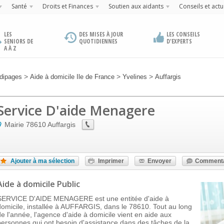
Santé
Droits et Finances
Soutien aux aidants
Conseils et actu
LES
DES MISES À JOUR
LES CONSEILS
SENIORS DE
QUOTIDIENNES
D'EXPERTS
A À Z
>
>
>
dipages
Aide à domicile Ile de France
Yvelines
Auffargis
Service D'aide Menagere
Mairie
78610
Auffargis
Ajouter à ma sélection
Imprimer
Envoyer
Commenta
Aide à domicile Public
SERVICE D'AIDE MENAGERE est une entitée d'aide à
domicile, installée à AUFFARGIS, dans le 78610. Tout au long
de l'année, l'agence d'aide à domicile vient en aide aux
personnes qui ont besoin d'assistance dans des tâches de la