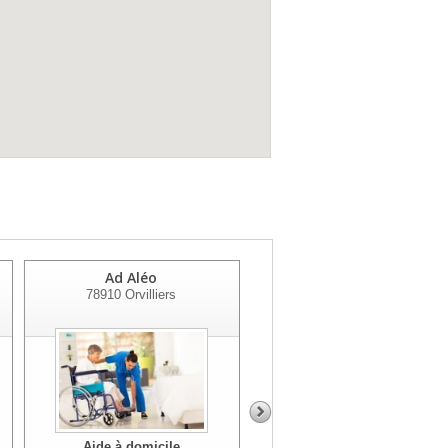
Ad Aléo
Cias De Rambouillet
78910
Orvilliers
Territoires
78120
Rambouillet
Aide à domicile
Aide à domicile