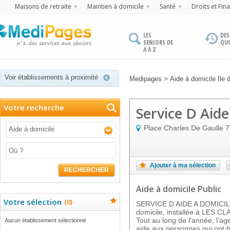
Maisons de retraite
Maintien à domicile
Santé
Droits et Fin
LES
DES
SENIORS DE
QU
A À Z
Voir établissements à proximité
>
Medipages
Aide à domicile Ile 
Votre recherche
Service D Aide
Place Charles De Gaulle
7
Aide à domicile
Ajouter à ma sélection
RECHERCHER
Aide à domicile Public
Votre sélection
(
0
)
SERVICE D AIDE A DOMICILE 
domicile, installée à LES C
Tout au long de l'année, l'ag
Aucun établissement sélectionné
aide aux personnes qui ont 