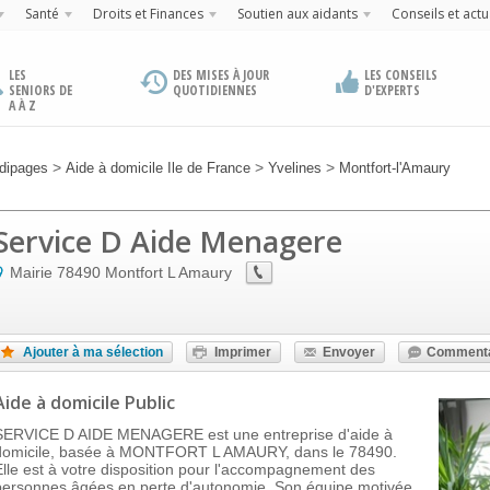
Santé
Droits et Finances
Soutien aux aidants
Conseils et actu
LES
DES MISES À JOUR
LES CONSEILS
SENIORS DE
QUOTIDIENNES
D'EXPERTS
A À Z
>
>
>
dipages
Aide à domicile Ile de France
Yvelines
Montfort-l'Amaury
Service D Aide Menagere
Mairie
78490
Montfort L Amaury
Ajouter à ma sélection
Imprimer
Envoyer
Commenta
Aide à domicile Public
SERVICE D AIDE MENAGERE est une entreprise d'aide à
domicile, basée à MONTFORT L AMAURY, dans le 78490.
Elle est à votre disposition pour l'accompagnement des
personnes âgées en perte d'autonomie. Son équipe motivée