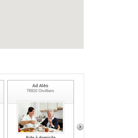
Ad Aléo
Cias De Rambouillet
78910
Orvilliers
Territoires
78120
Rambouillet
Aide à domicile
Aide à domicile