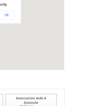
ctly.
OK
Association Aide A
Le Pole Domicile 78
Domicile
78500
Sartrouville