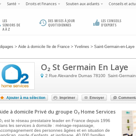
Santé
Droits et Finances
Soutien aux aidants
Conseils et actu
LES
DES MISES À JOUR
LES CONSEILS
SENIORS DE
QUOTIDIENNES
D'EXPERTS
A À Z
>
>
>
dipages
Aide à domicile Ile de France
Yvelines
Saint-Germain-en-Laye
O₂ St Germain En Laye
2 Rue Alexandre Dumas
78100
Saint-Germain
Ajouter à ma sélection
Imprimer
Envoyer
Commenta
Aide à domicile Privé
du groupe O₂ Home Services
O₂ est le réseau prestataire leader en France depuis 1996
dans les services à domicile : ménage-repassage,
accompagnement des personnes âgées et en situation de
handicap, garde d’enfants, et jardinage. 40 000 familles