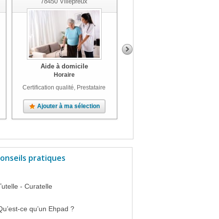
78450
Villepreux
Aide à domicile
Aide à domicile
Horaire
Horaire
Certification qualité, Prestataire
Prestataire
Ajouter à ma sélection
Ajouter à ma sélection
onseils pratiques
Tutelle - Curatelle
Qu’est-ce qu’un Ehpad ?