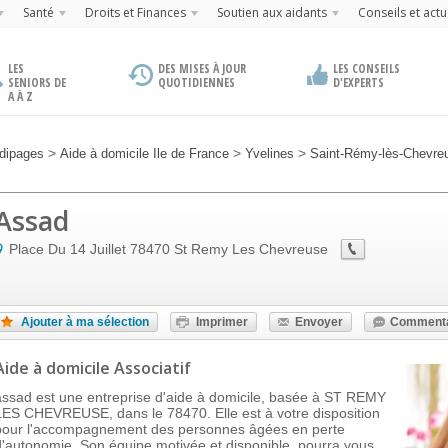
Santé
Droits et Finances
Soutien aux aidants
Conseils et actu
LES
DES MISES À JOUR
LES CONSEILS
SENIORS DE
QUOTIDIENNES
D'EXPERTS
A À Z
>
>
>
dipages
Aide à domicile Ile de France
Yvelines
Saint-Rémy-lès-Chevre
Assad
Place Du 14 Juillet
78470
St Remy Les Chevreuse
Ajouter à ma sélection
Imprimer
Envoyer
Commenta
Aide à domicile Associatif
assad est une entreprise d'aide à domicile, basée à ST REMY
LES CHEVREUSE, dans le 78470. Elle est à votre disposition
pour l'accompagnement des personnes âgées en perte
d'autonomie. Son équipe motivée et disponible, pourra vous