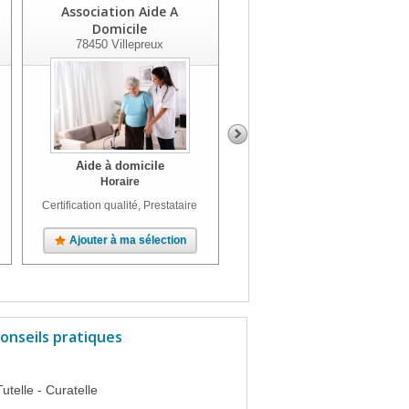
Association Aide A
Association L Ange
Domicile
Gardien
78450
Villepreux
78460
Chevreuse
Aide à domicile
Aide à domicile
Horaire
Horaire
Certification qualité, Prestataire
Prestataire
Ajouter à ma sélection
Ajouter à ma sélection
onseils pratiques
Tutelle - Curatelle