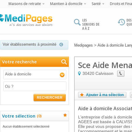
Maisons de retraite
Maintien à domicile
Santé
Droits et Fin
LES
DES
SENIORS DE
QU
A À Z
Voir établissements à proximité
>
Medipages
Aide à domicile Lan
Votre recherche
Sce Aide Mena
30420
Calvisson
Aide à domicile
Ajouter à ma sélection
RECHERCHER
Aide à domicile Associat
Votre sélection
(
0
)
L'entreprise d'aide à domi
AGEES est basée à CALVISS
Elle peut vous proposer des 
Aucun établissement sélectionné
l'accompagnement et le main