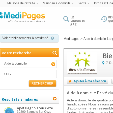
Maisons de retraite
Maintien à domicile
Santé
Droits et Fin
LES
DES
SENIORS DE
QU
A À Z
Voir établissements à proximité
>
Medipages
Aide à domicile Lan
Votre recherche
Bie
7 Ru
Aide à domicile
Ajouter à ma sélection
RECHERCHER
Aide à domicile Privé
du
Résultats similaires
Aide à domicile de qualité p
handicapées Nous savons pe
Apef Bagnols Sur Ceze
d’autonomie ne se ressemblen
30200
Bagnols Sur Ceze
toutes différentes, que les b