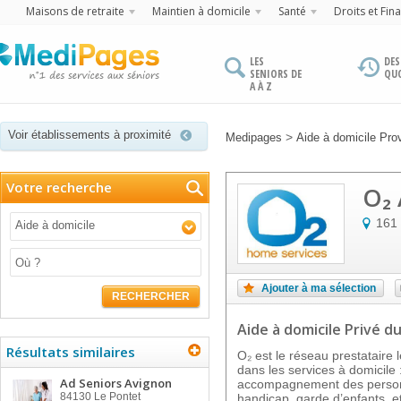
Maisons de retraite
Maintien à domicile
Santé
Droits et Fin
LES
DES
SENIORS DE
QU
A À Z
Voir établissements à proximité
>
Medipages
Aide à domicile Pro
Votre recherche
O₂
161
Aide à domicile
Ajouter à ma sélection
RECHERCHER
Aide à domicile Privé
du
Résultats similaires
O₂ est le réseau prestataire
dans les services à domicil
Ad Seniors Avignon
accompagnement des personn
84130
Le Pontet
handicap, garde d’enfants, et