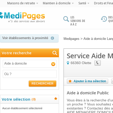
Maisons de retraite
Maintien à domicile
Santé
Droits et Fin
LES
DES
SENIORS DE
QU
A À Z
Voir établissements à proximité
>
Medipages
Aide à domicile Lan
Votre recherche
Service Aide 
66360
Olette
Aide à domicile
Ajouter à ma sélection
RECHERCHER
Aide à domicile Public
Votre sélection
(
0
)
Vous êtes à la recherche d'u
un proche ? Vous souhaitez e
existantes ? Contactez dès 
Aucun établissement sélectionné
AIDE MENAGERE DOMICILE, i