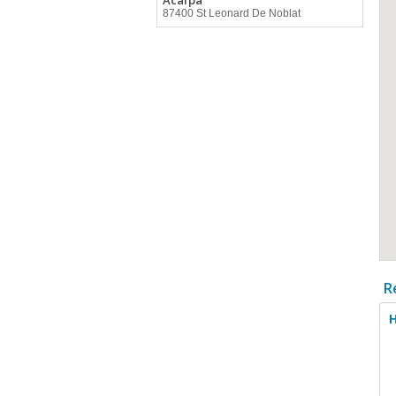
Acafpa
87400 St Leonard De Noblat
R
H