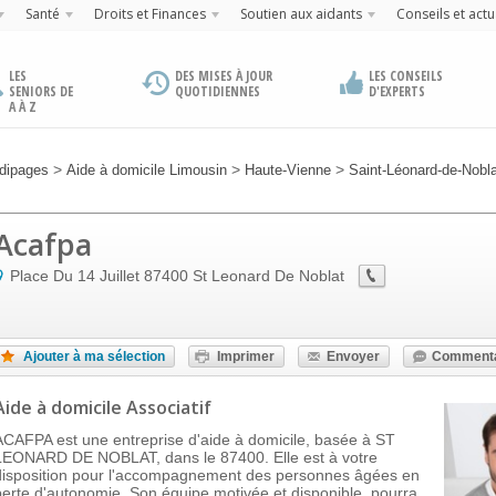
Santé
Droits et Finances
Soutien aux aidants
Conseils et actu
LES
DES MISES À JOUR
LES CONSEILS
SENIORS DE
QUOTIDIENNES
D'EXPERTS
A À Z
>
>
>
dipages
Aide à domicile Limousin
Haute-Vienne
Saint-Léonard-de-Nobla
Acafpa
Place Du 14 Juillet
87400
St Leonard De Noblat
Ajouter à ma sélection
Imprimer
Envoyer
Commenta
Aide à domicile Associatif
ACAFPA est une entreprise d'aide à domicile, basée à ST
LEONARD DE NOBLAT, dans le 87400. Elle est à votre
disposition pour l'accompagnement des personnes âgées en
perte d'autonomie. Son équipe motivée et disponible, pourra