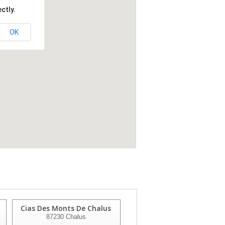
ctly.
OK
Cias Des Monts De Chalus
Residence Faugeras
87230
Chalus
87100
Limoges