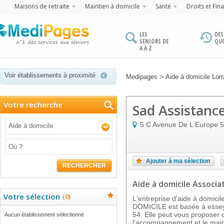
Maisons de retraite
Maintien à domicile
Santé
Droits et Fin
LES
DES
SENIORS DE
QU
A À Z
Voir établissements à proximité
>
Medipages
Aide à domicile Lorr
Votre recherche
Sad Assistance
5 C Avenue De L Europe
5
Aide à domicile
Ajouter à ma sélection
RECHERCHER
Aide à domicile Associat
Votre sélection
(
0
)
L'entreprise d'aide à domic
DOMICILE est basée à essey
54. Elle peut vous proposer 
Aucun établissement sélectionné
l'accompagnement et le main