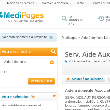
Maisons de retraite
Maintien à domicile
Santé
Droits et Fin
LES
DES
SENIORS DE
QU
A À Z
Voir établissements à proximité
>
Medipages
Aide à domicile Lorr
Votre recherche
Serv. Aide Au
28 Avenue De L'europe
5
Aide à domicile
Ajouter à ma sélection
RECHERCHER
Aide à domicile Associat
Votre sélection
(
0
)
SERV. AIDE AUX PERSONNES 
à domicile, installée à RUS
long de l'année, l'agence d'a
Aucun établissement sélectionné
personnes qui ont besoin d'a