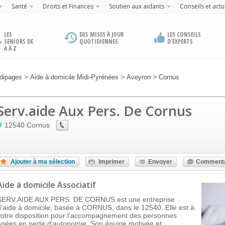
Santé
Droits et Finances
Soutien aux aidants
Conseils et actu
LES
DES MISES À JOUR
LES CONSEILS
SENIORS DE
QUOTIDIENNES
D'EXPERTS
A À Z
>
>
>
dipages
Aide à domicile Midi-Pyrénées
Aveyron
Cornus
Serv.aide Aux Pers. De Cornus
12540
Cornus
Ajouter à ma sélection
Imprimer
Envoyer
Commenta
Aide à domicile Associatif
SERV.AIDE AUX PERS. DE CORNUS est une entreprise
d'aide à domicile, basée à CORNUS, dans le 12540. Elle est à
votre disposition pour l'accompagnement des personnes
âgées en perte d'autonomie. Son équipe motivée et