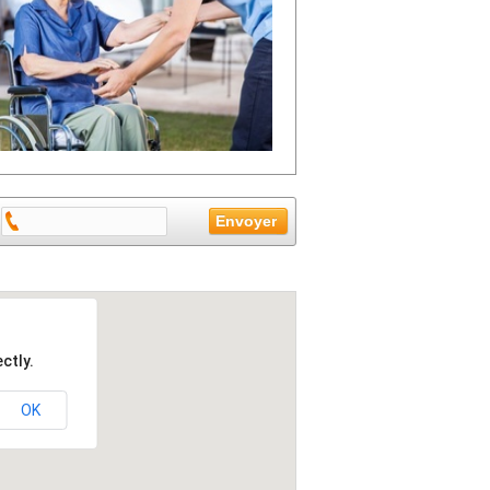
ctly.
OK