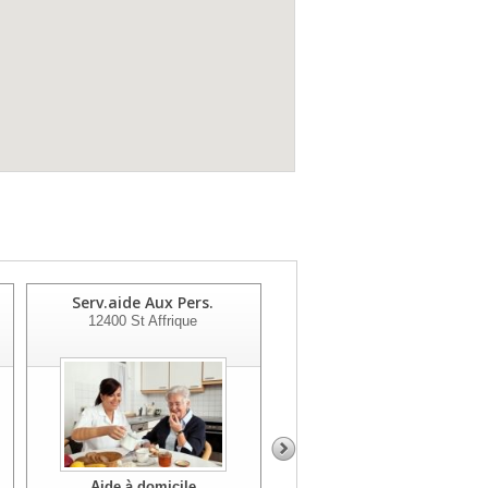
Serv.aide Aux Pers.
Serv.p.a.millau
12400
St Affrique
12100
Millau
Aide à domicile
Aide à domicile