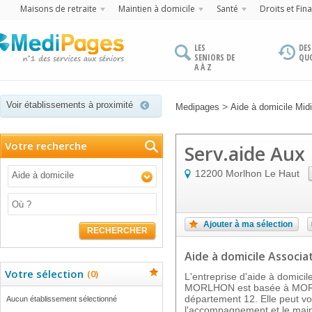
Maisons de retraite
Maintien à domicile
Santé
Droits et Fin
LES
DES
SENIORS DE
QU
A À Z
Voir établissements à proximité
>
Medipages
Aide à domicile Mid
Votre recherche
Serv.aide Aux
12200
Morlhon Le Haut
Aide à domicile
Ajouter à ma sélection
RECHERCHER
Aide à domicile Associat
Votre sélection
(
0
)
L'entreprise d'aide à domi
MORLHON est basée à MOR
département 12. Elle peut v
Aucun établissement sélectionné
l'accompagnement et le main