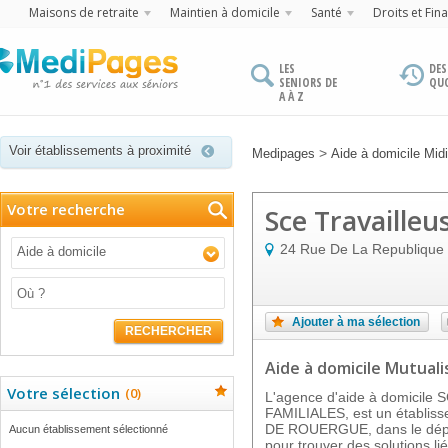
Maisons de retraite
Maintien à domicile
Santé
Droits et Fin
LES
DES
SENIORS DE
QU
A À Z
Voir établissements à proximité
>
Medipages
Aide à domicile Mid
Votre recherche
Sce Travailleu
24 Rue De La Republique
Aide à domicile
Ajouter à ma sélection
RECHERCHER
Aide à domicile Mutuali
Votre sélection
(
0
)
L'agence d'aide à domicil
FAMILIALES, est un établi
DE ROUERGUE, dans le dépar
Aucun établissement sélectionné
pour trouver des solutions l