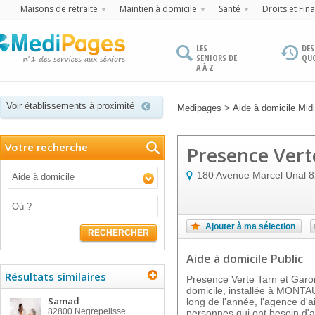
Maisons de retraite
Maintien à domicile
Santé
Droits et Fin
LES
DES
SENIORS DE
QU
A À Z
Voir établissements à proximité
>
Medipages
Aide à domicile Mid
Votre recherche
Presence Vert
180 Avenue Marcel Unal
8
Aide à domicile
Ajouter à ma sélection
RECHERCHER
Aide à domicile Public
Résultats similaires
Presence Verte Tarn et Garon
domicile, installée à MONTA
Samad
long de l'année, l'agence d'a
82800
Negrepelisse
personnes qui ont besoin d'a