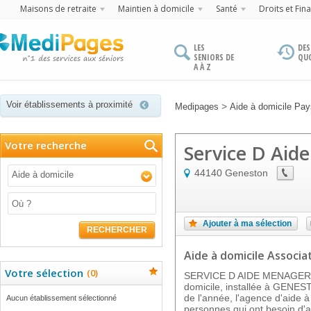
Maisons de retraite
Maintien à domicile
Santé
Droits et Fin
LES
DES
SENIORS DE
QU
A À Z
Voir établissements à proximité
>
Medipages
Aide à domicile Pays
Votre recherche
Service D Aid
44140
Geneston
Aide à domicile
Ajouter à ma sélection
RECHERCHER
Aide à domicile Associat
Votre sélection
(
0
)
SERVICE D AIDE MENAGERE e
domicile, installée à GENES
de l'année, l'agence d'aide à
Aucun établissement sélectionné
personnes qui ont besoin d'a