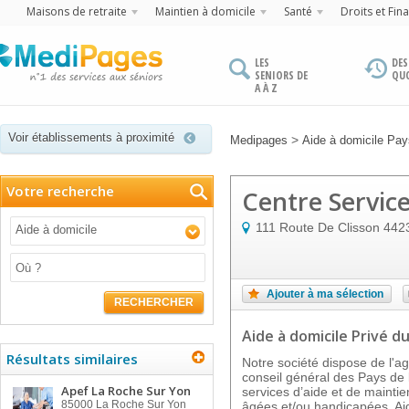
Maisons de retraite
Maintien à domicile
Santé
Droits et Fin
LES
DES
SENIORS DE
QU
A À Z
Voir établissements à proximité
>
Medipages
Aide à domicile Pays
Votre recherche
Centre Servic
111 Route De Clisson
442
Aide à domicile
Ajouter à ma sélection
RECHERCHER
Aide à domicile Privé
du
Résultats similaires
Notre société dispose de l'ag
conseil général des Pays de
Apef La Roche Sur Yon
services d’aide et de mainti
85000
La Roche Sur Yon
âgées et/ou handicapées. Aid