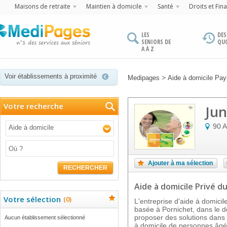
Maisons de retraite
Maintien à domicile
Santé
Droits et Fin
LES
DES
SENIORS DE
QU
A À Z
Voir établissements à proximité
>
Medipages
Aide à domicile Pays
Votre recherche
Jun
90 A
Aide à domicile
Ajouter à ma sélection
RECHERCHER
Aide à domicile Privé
du
Votre sélection
(
0
)
L'entreprise d'aide à domicil
basée à Pornichet, dans le d
proposer des solutions dans
Aucun établissement sélectionné
à domicile de personnes âg