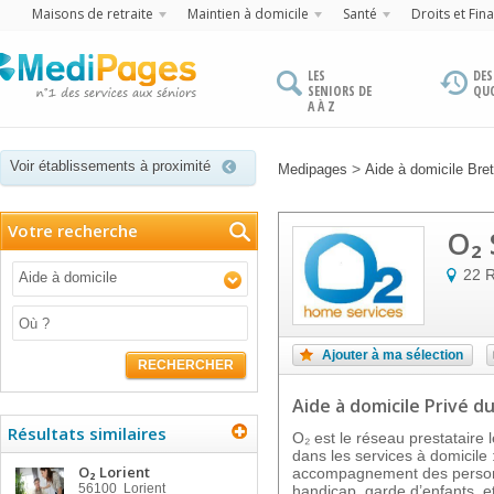
Maisons de retraite
Maintien à domicile
Santé
Droits et Fin
LES
DES
SENIORS DE
QU
A À Z
Voir établissements à proximité
>
Medipages
Aide à domicile Bre
Votre recherche
O₂ 
22 R
Aide à domicile
Ajouter à ma sélection
RECHERCHER
Aide à domicile Privé
du
Résultats similaires
O₂ est le réseau prestataire
dans les services à domicil
O₂ Lorient
accompagnement des personn
56100
Lorient
handicap, garde d’enfants, et