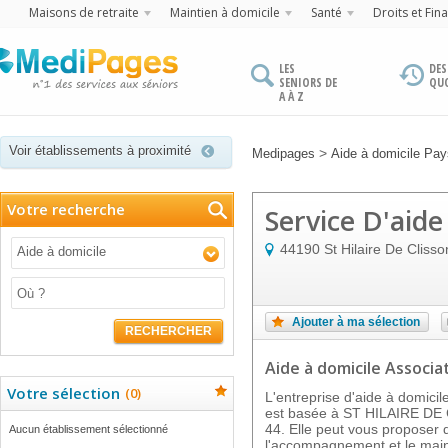
Maisons de retraite
Maintien à domicile
Santé
Droits et Fin
LES
DES
SENIORS DE
QU
A À Z
Voir établissements à proximité
>
Medipages
Aide à domicile Pays
Votre recherche
Service D'aid
44190
St Hilaire De Clisso
Aide à domicile
Ajouter à ma sélection
RECHERCHER
Aide à domicile Associat
Votre sélection
(
0
)
L'entreprise d'aide à dom
est basée à ST HILAIRE DE
44. Elle peut vous proposer 
Aucun établissement sélectionné
l'accompagnement et le main