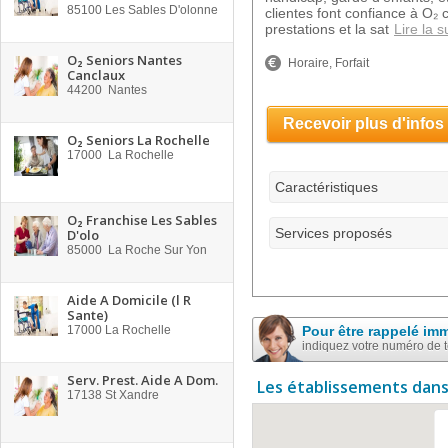
85100
Les Sables D'olonne
clientes font confiance à O₂
prestations et la sat
Lire la s
O₂ Seniors Nantes
Horaire, Forfait
Canclaux
44200
Nantes
Recevoir plus d'infos
O₂ Seniors La Rochelle
17000
La Rochelle
Caractéristiques
O₂ Franchise Les Sables
Services proposés
D'olo
85000
La Roche Sur Yon
Aide A Domicile (l R
Sante)
17000
La Rochelle
Pour être rappelé im
indiquez votre numéro de 
Serv. Prest. Aide A Dom.
Les établissements dans
17138
St Xandre