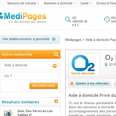
Maisons de retraite
Maintien à domicile
Santé
Droits et Fin
LES
DES
SENIORS DE
QU
A À Z
Voir établissements à proximité
>
Medipages
Aide à domicile Pays
Votre recherche
O₂ 
10 
Aide à domicile
Ajouter à ma sélection
RECHERCHER
Aide à domicile Privé
du
Résultats similaires
O₂ est le réseau prestataire
dans les services à domicil
Gen. Des Services Les
accompagnement des personn
Sables D'
handicap, garde d’enfants, et