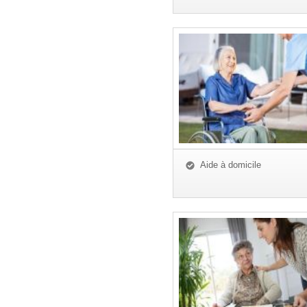
Aide à domicile