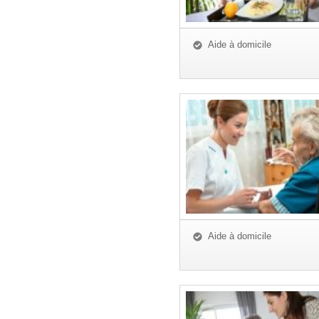
Aide à domicile
Aide à domicile