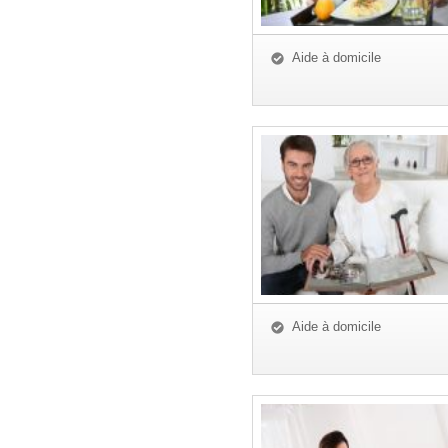
Aide à domicile
Aide à domicile