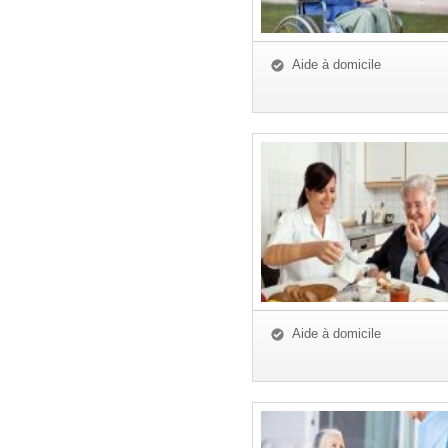
Aide à domicile
Aide à domicile