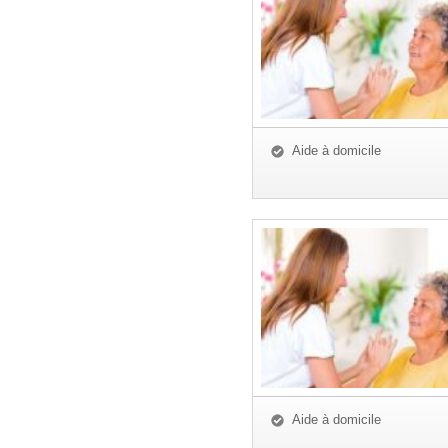
Aide à domicile
Aide à domicile