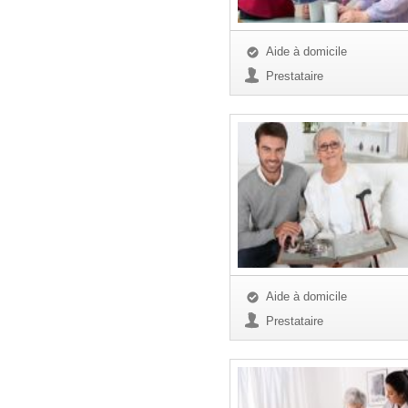
Aide à domicile
Prestataire
Aide à domicile
Prestataire