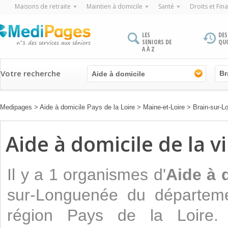
Maisons de retraite
Maintien à domicile
Santé
Droits et Fin
LES
DES
SENIORS DE
QU
A À Z
Votre recherche
Aide à domicile
Medipages
>
Aide à domicile Pays de la Loire
>
Maine-et-Loire
>
Brain-sur-L
Aide à domicile de la v
Il y a 1 organismes d'
Aide à 
sur-Longuenée du départeme
région Pays de la Loire. 