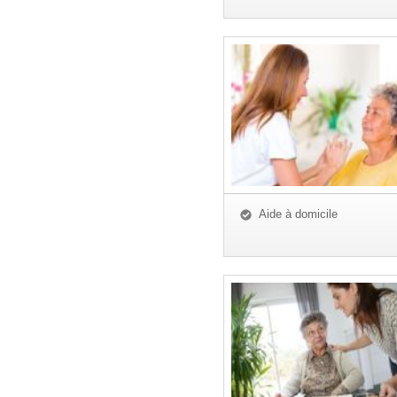
Aide à domicile