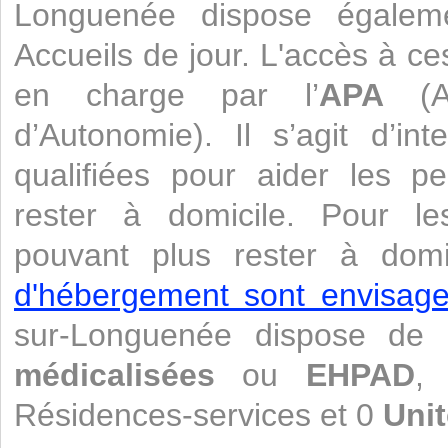
Longuenée dispose égale
Accueils de jour. L'accès à ces
en charge par l’
APA
(Al
d’Autonomie). Il s’agit d’in
qualifiées pour aider les p
rester à domicile. Pour l
pouvant plus rester à domi
d'hébergement sont envisage
sur-Longuenée dispose d
médicalisées
ou
EHPAD
,
Résidences-services et 0
Unit