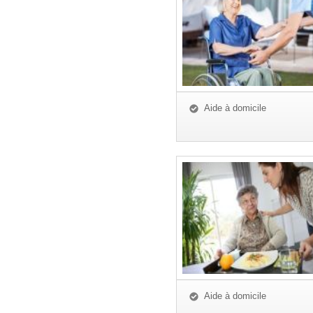
Aide à domicile
Aide à domicile