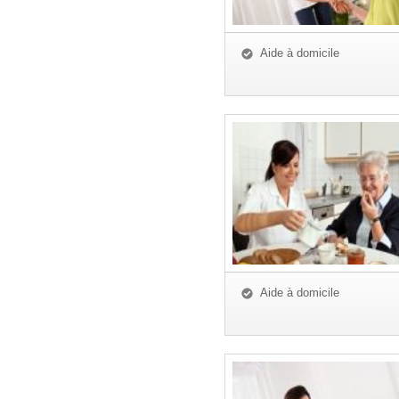
Aide à domicile
Aide à domicile