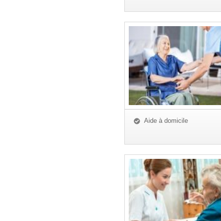
Aide à domicile