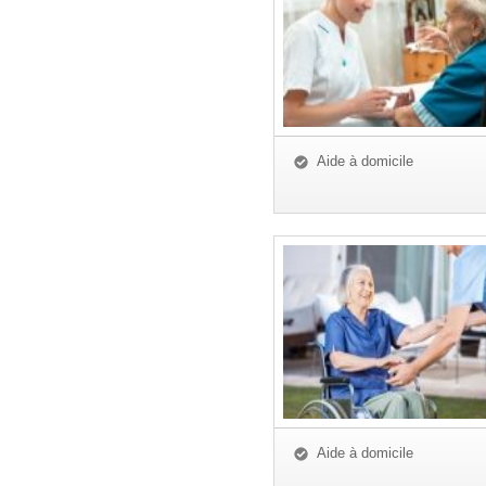
Aide à domicile
Aide à domicile