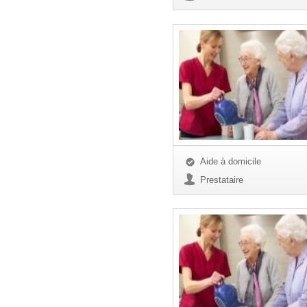
Aide à domicile
Prestataire