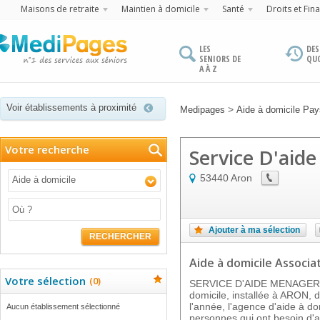
Maisons de retraite
Maintien à domicile
Santé
Droits et Fin
LES
DES
SENIORS DE
QU
A À Z
Voir établissements à proximité
>
Medipages
Aide à domicile Pays
Votre recherche
Service D'aid
53440
Aron
Aide à domicile
Ajouter à ma sélection
RECHERCHER
Aide à domicile Associat
Votre sélection
(
0
)
SERVICE D'AIDE MENAGERE e
domicile, installée à ARON, 
l'année, l'agence d'aide à do
Aucun établissement sélectionné
personnes qui ont besoin d'a