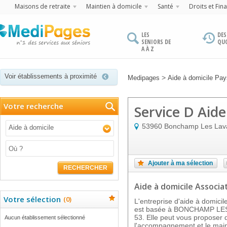
Maisons de retraite
Maintien à domicile
Santé
Droits et Fin
LES
DES
SENIORS DE
QU
A À Z
Voir établissements à proximité
>
Medipages
Aide à domicile Pays
Votre recherche
Service D Aid
53960
Bonchamp Les Lav
Aide à domicile
Ajouter à ma sélection
RECHERCHER
Aide à domicile Associat
Votre sélection
(
0
)
L'entreprise d'aide à dom
est basée à BONCHAMP LES 
53. Elle peut vous proposer 
Aucun établissement sélectionné
l'accompagnement et le main