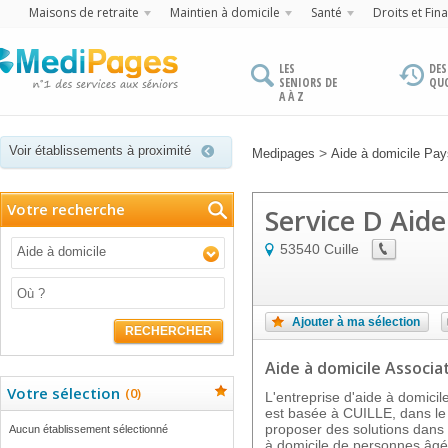
Maisons de retraite
Maintien à domicile
Santé
Droits et Fin
LES
DES
SENIORS DE
QU
A À Z
Voir établissements à proximité
>
Medipages
Aide à domicile Pays
Votre recherche
Service D Aid
53540
Cuille
Aide à domicile
Ajouter à ma sélection
RECHERCHER
Aide à domicile Associat
Votre sélection
(
0
)
L'entreprise d'aide à dom
est basée à CUILLE, dans le
proposer des solutions dans
Aucun établissement sélectionné
à domicile de personnes âg