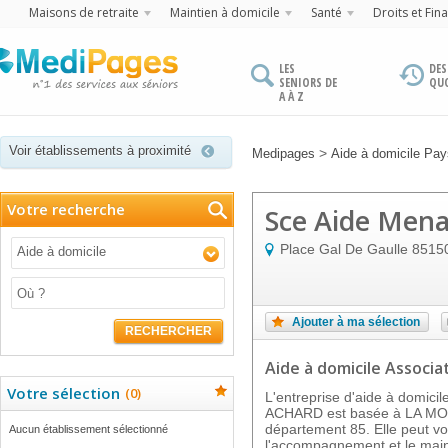
Maisons de retraite
Maintien à domicile
Santé
Droits et Fin
LES
DES
SENIORS DE
QU
A À Z
Voir établissements à proximité
>
Medipages
Aide à domicile Pays
Votre recherche
Sce Aide Men
Place Gal De Gaulle
8515
Aide à domicile
Ajouter à ma sélection
RECHERCHER
Aide à domicile Associat
Votre sélection
(
0
)
L'entreprise d'aide à dom
ACHARD est basée à LA MO
département 85. Elle peut v
Aucun établissement sélectionné
l'accompagnement et le main