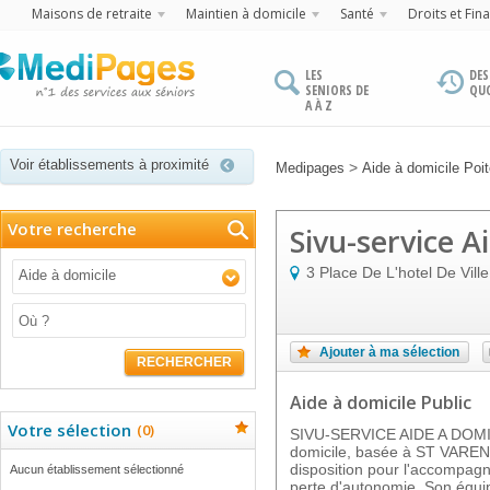
Maisons de retraite
Maintien à domicile
Santé
Droits et Fin
LES
DES
SENIORS DE
QU
A À Z
Voir établissements à proximité
>
Medipages
Aide à domicile Poi
Votre recherche
Sivu-service A
3 Place De L'hotel De Ville
Aide à domicile
Ajouter à ma sélection
RECHERCHER
Aide à domicile Public
Votre sélection
(
0
)
SIVU-SERVICE AIDE A DOMICI
domicile, basée à ST VARENT,
disposition pour l'accompa
Aucun établissement sélectionné
perte d'autonomie. Son équip