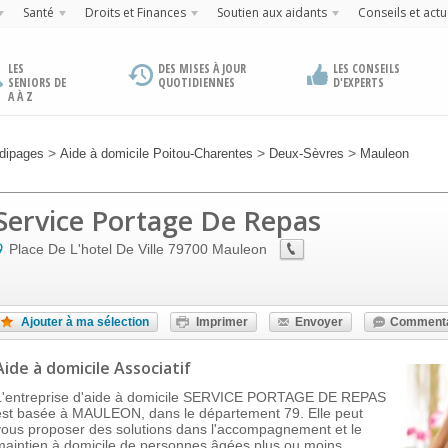
Santé
Droits et Finances
Soutien aux aidants
Conseils et actu
LES
DES MISES À JOUR
LES CONSEILS
SENIORS DE
QUOTIDIENNES
D'EXPERTS
A À Z
>
>
>
dipages
Aide à domicile Poitou-Charentes
Deux-Sèvres
Mauleon
Service Portage De Repas
Place De L'hotel De Ville
79700
Mauleon
Ajouter à ma sélection
Imprimer
Envoyer
Commenta
Aide à domicile Associatif
L'entreprise d'aide à domicile SERVICE PORTAGE DE REPAS
est basée à MAULEON, dans le département 79. Elle peut
vous proposer des solutions dans l'accompagnement et le
maintien à domicile de personnes âgées plus ou moins