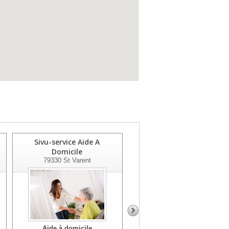
Sivu-service Aide A
Com De Com
Domicile
79390
Thenezay
79330
St Varent
Aide à domicile
Aide à domicile