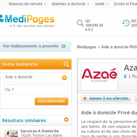
Maisons de retraite
Maintien à domicile
Santé
Droits et Fin
LES
DES
SENIORS DE
QU
A À Z
Voir établissements à proximité
>
Medipages
Aide à domicile Rh
Votre recherche
Az
1 R
Aide à domicile
Ajouter à ma sélection
RECHERCHER
Aide à domicile Privé
du
Résultats similaires
Le respect de la personne e
ses biens, de son espace de v
Services A Domicile
sa culture et de ses choix de
74200
Thonon Les Bains
tous de rester à son domicil