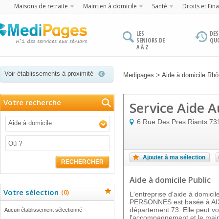
Maisons de retraite
Maintien à domicile
Santé
Droits et Fin
LES
DES
SENIORS DE
QU
A À Z
Voir établissements à proximité
>
Medipages
Aide à domicile Rh
Votre recherche
Service Aide 
6 Rue Des Pres Riants
73
Aide à domicile
Ajouter à ma sélection
RECHERCHER
Aide à domicile Public
Votre sélection
(
0
)
L'entreprise d'aide à domic
PERSONNES est basée à AIX
département 73. Elle peut v
Aucun établissement sélectionné
l'accompagnement et le main