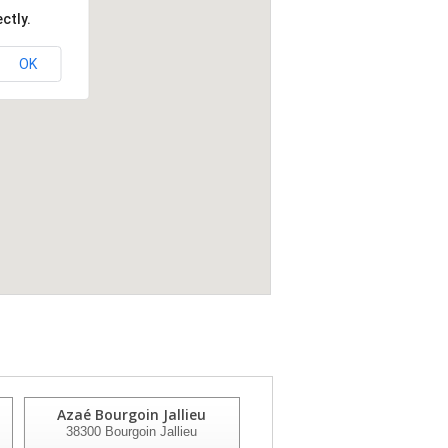
ctly.
OK
Azaé Bourgoin Jallieu
Free Dom Grenoble
38300
Bourgoin Jallieu
38100
Grenoble