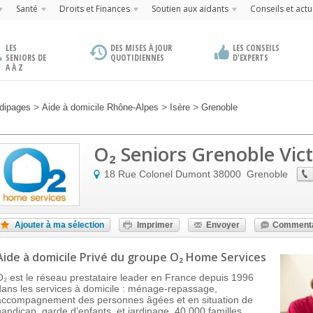
Santé
Droits et Finances
Soutien aux aidants
Conseils et actu
LES
DES MISES À JOUR
LES CONSEILS
SENIORS DE
QUOTIDIENNES
D'EXPERTS
A À Z
>
>
>
dipages
Aide à domicile Rhône-Alpes
Isère
Grenoble
O₂ Seniors Grenoble Vic
18 Rue Colonel Dumont
38000
Grenoble
Ajouter à ma sélection
Imprimer
Envoyer
Commenta
Aide à domicile Privé
du groupe O₂ Home Services
O₂ est le réseau prestataire leader en France depuis 1996
dans les services à domicile : ménage-repassage,
accompagnement des personnes âgées et en situation de
handicap, garde d’enfants, et jardinage. 40 000 familles