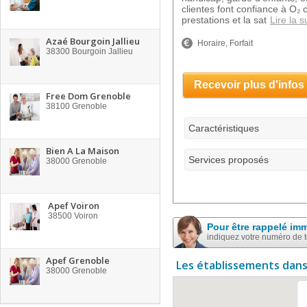
clientes font confiance à O₂
prestations et la sat
Lire la s
Azaé Bourgoin Jallieu
Horaire, Forfait
38300
Bourgoin Jallieu
Recevoir plus d'infos
Free Dom Grenoble
38100
Grenoble
Caractéristiques
Bien A La Maison
Services proposés
38000
Grenoble
Apef Voiron
38500
Voiron
Pour être rappelé im
indiquez votre numéro de 
Apef Grenoble
Les établissements dans
38000
Grenoble