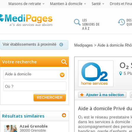
Maisons de retraite
Maintien à domicile
Santé
Droits et Fin
LES
DES
SENIORS DE
QU
A À Z
Voir établissements à proximité
>
Medipages
Aide à domicile Rh
Votre recherche
O₂ 
5 Pl
Aide à domicile
Ajouter à ma sélection
RECHERCHER
Aide à domicile Privé
du
Résultats similaires
O₂ est le réseau prestataire
dans les services à domicil
Azaé Grenoble
accompagnement des personn
38000
Grenoble
handicap, garde d’enfants, et